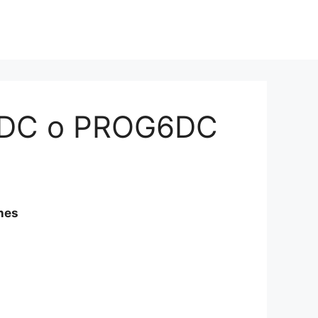
G4DC o PROG6DC
nes