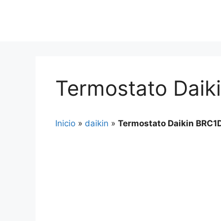
Termostato Daik
Inicio
»
daikin
»
Termostato Daikin BRC1