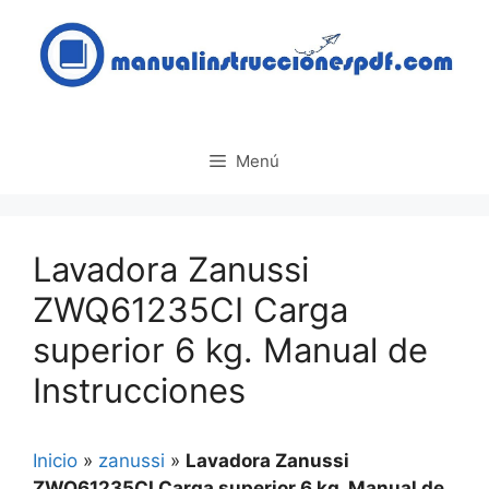
Saltar
al
contenido
Menú
Lavadora Zanussi
ZWQ61235CI Carga
superior 6 kg. Manual de
Instrucciones
Inicio
»
zanussi
»
Lavadora Zanussi
ZWQ61235CI Carga superior 6 kg. Manual de